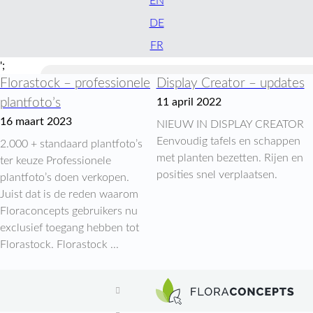
EN
DE
FR
';
Florastock – professionele
Display Creator – updates
plantfoto’s
11 april 2022
16 maart 2023
NIEUW IN DISPLAY CREATOR
Eenvoudig tafels en schappen
2.000 + standaard plantfoto’s
met planten bezetten. Rijen en
ter keuze Professionele
posities snel verplaatsen.
plantfoto’s doen verkopen.
Juist dat is de reden waarom
Floraconcepts gebruikers nu
exclusief toegang hebben tot
Florastock. Florastock ...
