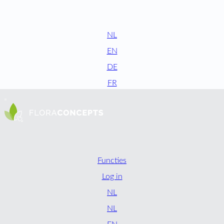
NL
EN
DE
FR
Functies
Log in
NL
NL