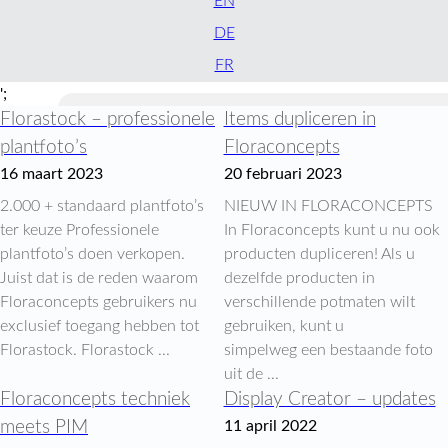
EN
DE
FR
';
Florastock – professionele
Items dupliceren in
plantfoto’s
Floraconcepts
16 maart 2023
20 februari 2023
2.000 + standaard plantfoto’s
NIEUW IN FLORACONCEPTS
ter keuze Professionele
In Floraconcepts kunt u nu ook
plantfoto’s doen verkopen.
producten dupliceren! Als u
Juist dat is de reden waarom
dezelfde producten in
Floraconcepts gebruikers nu
verschillende potmaten wilt
exclusief toegang hebben tot
gebruiken, kunt u
Florastock. Florastock ...
simpelweg een bestaande foto
uit de ...
Floraconcepts techniek
Display Creator – updates
meets PIM
11 april 2022