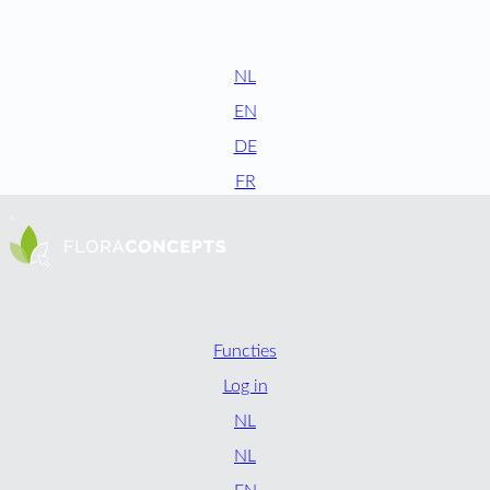
NL
EN
DE
FR
Functies
Log in
NL
NL