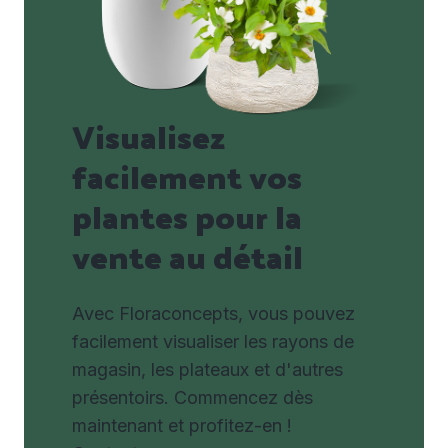
Visualisez
facilement vos
plantes pour la
vente au détail
Avec Floraconcepts, vous pouvez
facilement visualiser les rayons de
magasin, les plateaux et d'autres
présentoirs. Commencez dès
maintenant et profitez-en !