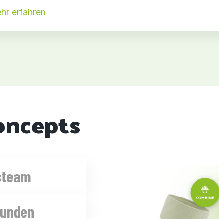
hr erfahren
oncepts
bsteam
demselben